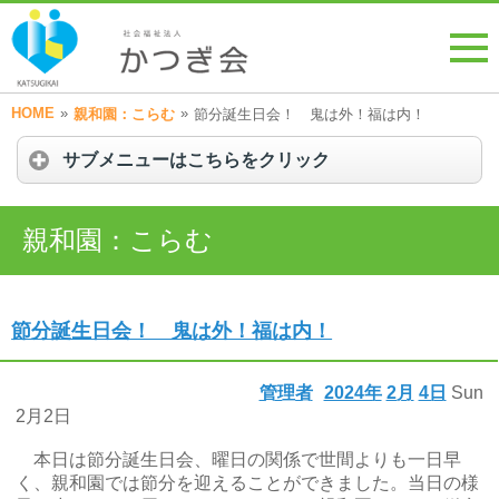
HOME
»
»
親和園：こらむ
節分誕生日会！ 鬼は外！福は内！
サブメニューはこちらをクリック
親和園：こらむ
節分誕生日会！ 鬼は外！福は内！
管理者
2024年
2月
4日
Sun
2月2日
本日は節分誕生日会、曜日の関係で世間よりも一日早
く、親和園では節分を迎えることができました。当日の様