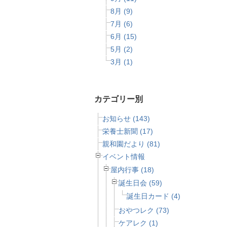
8月 (9)
7月 (6)
6月 (15)
5月 (2)
3月 (1)
カテゴリー別
お知らせ (143)
栄養士新聞 (17)
親和園だより (81)
イベント情報
屋内行事 (18)
誕生日会 (59)
誕生日カード (4)
おやつレク (73)
ケアレク (1)