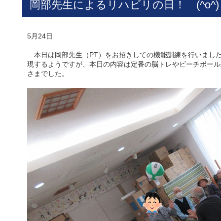
岡部先生によるリハビリの日！ (^o^)
5月24日
本日は岡部先生（PT）をお招きしての機能訓練を行いまし
現するようですが、本日の内容は定番の脳トレやビーチボール
さまでした。