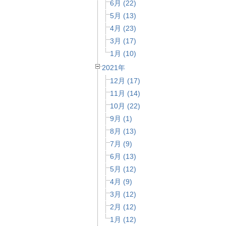
6月 (22)
5月 (13)
4月 (23)
3月 (17)
1月 (10)
2021年
12月 (17)
11月 (14)
10月 (22)
9月 (1)
8月 (13)
7月 (9)
6月 (13)
5月 (12)
4月 (9)
3月 (12)
2月 (12)
1月 (12)