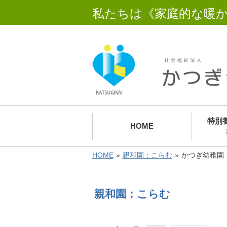
私たちは《家庭的な暖
特別
HOME
HOME
»
親和園：こらむ
»
かつぎ幼稚園
親和園：こらむ