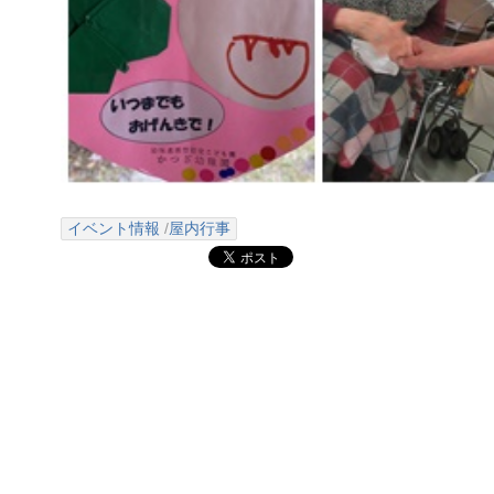
イベント情報
/
屋内行事