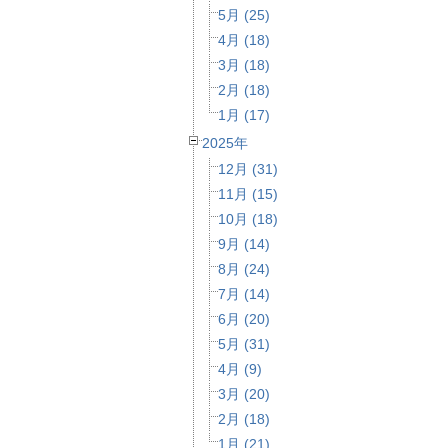
5月 (25)
4月 (18)
3月 (18)
2月 (18)
1月 (17)
2025年
12月 (31)
11月 (15)
10月 (18)
9月 (14)
8月 (24)
7月 (14)
6月 (20)
5月 (31)
4月 (9)
3月 (20)
2月 (18)
1月 (21)