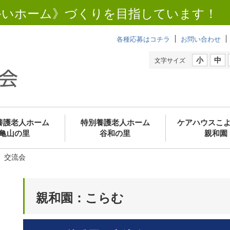
かいホーム》づくりを目指しています！
各種応募はコチラ
お問い合わせ
小
中
文字サイズ
養護老人ホーム
特別養護老人ホーム
ケアハウスこ
亀山の里
谷和の里
親和園
 交流会
親和園：こらむ