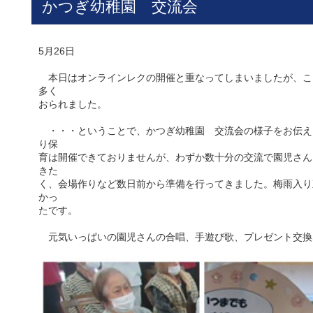
かつぎ幼稚園 交流会
5月26日
本日はオンラインレクの開催と重なってしまいましたが、こ
多く
おられました。
・・・ということで、かつぎ幼稚園 交流会の様子をお伝え
り保
育は開催できておりませんが、わずか数十分の交流で園児さん
きた
く、会場作りなど数日前から準備を行ってきました。梅雨入り
かっ
たです。
元気いっぱいの園児さんの合唱、手遊び歌、プレゼント交換