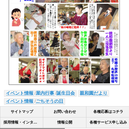
イベント情報
/
屋内行事
/
誕生日会
親和園だより
イベント情報
/
ごちそうの日
サイトマップ
お問い合わせ
各種応募はコチラ
採用情報・インターンシップ
情報公開
各種サービス申し込み